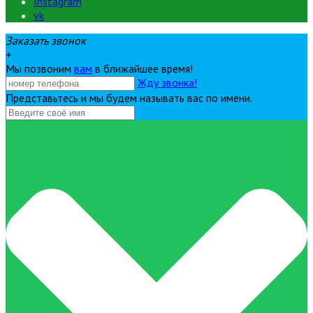
Instagram
vk
Заказать звонок
+
Мы позвоним
вам
в ближайшее время!
Жду звонка!
Представьтесь и мы будем называть вас по имени.